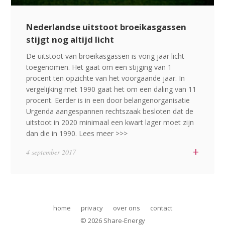
Nederlandse uitstoot broeikasgassen
stijgt nog altijd licht
De uitstoot van broeikasgassen is vorig jaar licht
toegenomen. Het gaat om een stijging van 1
procent ten opzichte van het voorgaande jaar. In
vergelijking met 1990 gaat het om een daling van 11
procent. Eerder is in een door belangenorganisatie
Urgenda aangespannen rechtszaak besloten dat de
uitstoot in 2020 minimaal een kwart lager moet zijn
DRIES
dan die in 1990. Lees meer >>>
Share-Energy bv
duurzame energie realisatie
+
Edisonstraat 68A
4 september 2017
www.DRIESbv.nl
6902 PK Zevenaar
+31 (0)85 3036381
info@Share-Energy.nl
home
privacy
over ons
contact
© 2026 Share-Energy