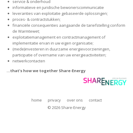
service & onderhoud
informatieve en juridische bewonerscommunicatie
leveranties van exploitatie gebaseerde oplossingen;
proces- & contractstukken;
financiële consequenties aangaande de tariefstelling conform
de Warmtewet;
exploitatiemanagement en contractmanagement of
implementatie ervan in uw eigen organisatie;
(mede)investeren in duurzame energievoorzieningen,
DRIES
participatie of overname van uw energieactiviteiten;
Share-Energy bv
netwerkcontacten
duurzame energie realisatie
Edisonstraat 68A
www.DRIESbv.nl
…that’s how we together Share-Energy
6902 PK Zevenaar
+31 (0)85 3036381
info@Share-Energy.nl
home
privacy
over ons
contact
© 2026 Share-Energy