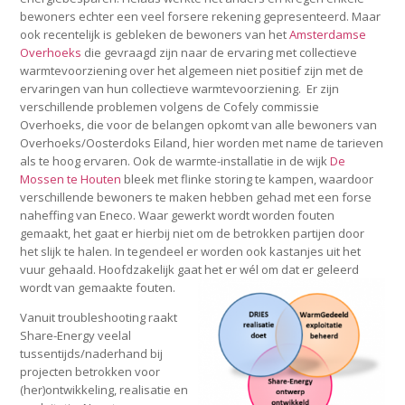
bewoners echter een veel forsere rekening gepresenteerd. Maar
ook recentelijk is gebleken de bewoners van het
Amsterdamse
Overhoeks
die gevraagd zijn naar de ervaring met collectieve
warmtevoorziening over het algemeen niet positief zijn met de
ervaringen van hun collectieve warmtevoorziening. Er zijn
verschillende problemen volgens de Cofely commissie
Overhoeks, die voor de belangen opkomt van alle bewoners van
Overhoeks/Oosterdoks Eiland, hier worden met name de tarieven
als te hoog ervaren. Ook de warmte-installatie in de wijk
De
Mossen te Houten
bleek met flinke storing te kampen, waardoor
verschillende bewoners te maken hebben gehad met een forse
naheffing van Eneco. Waar gewerkt wordt worden fouten
gemaakt, het gaat er hierbij niet om de betrokken partijen door
het slijk te halen. In tegendeel er worden ook kastanjes uit het
vuur gehaald. Hoofdzakelijk gaat het er wél om dat er geleerd
wordt van gemaakte fouten.
Vanuit troubleshooting raakt
Share-Energy veelal
tussentijds/naderhand bij
projecten betrokken voor
(her)ontwikkeling, realisatie en