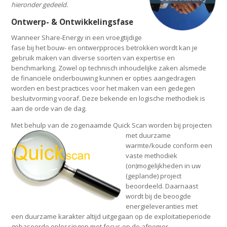
hieronder gedeeld.
Ontwerp- & Ontwikkelingsfase
Wanneer Share-Energy in een vroegtijdige
fase bij het bouw- en ontwerpproces betrokken wordt kan je
gebruik maken van diverse soorten van expertise en
benchmarking. Zowel op technisch inhoudelijke zaken alsmede
de financiële onderbouwing kunnen er opties aangedragen
worden en best practices voor het maken van een gedegen
besluitvorming vooraf. Deze bekende en logische methodiek is
aan de orde van de dag.
Met behulp van de zogenaamde Quick Scan
worden bij projecten
met duurzame
warmte/koude conform een
vaste methodiek
(on)mogelijkheden in uw
(geplande) project
beoordeeld. Daarnaast
wordt bij de beoogde
energieleveranties met
een duurzame karakter altijd uitgegaan op de exploitatieperiode
gebaseerde oplossingen met focus op de afnemer.