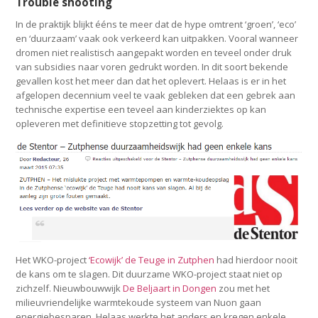
Trouble shooting
In de praktijk blijkt ééns te meer dat de hype omtrent ‘groen’, ‘eco’
en ‘duurzaam’ vaak ook verkeerd kan uitpakken. Vooral wanneer
dromen niet realistisch aangepakt worden en teveel onder druk
van subsidies naar voren gedrukt worden. In dit soort bekende
gevallen kost het meer dan dat het oplevert. Helaas is er in het
afgelopen decennium veel te vaak gebleken dat een gebrek aan
technische expertise een teveel aan kinderziektes op kan
opleveren met definitieve stopzetting tot gevolg.
Het WKO-project
‘Ecowijk’ de Teuge in Zutphen
had hierdoor nooit
de kans om te slagen. Dit duurzame WKO-project staat niet op
zichzelf. Nieuwbouwwijk
De Beljaart in Dongen
zou met het
milieuvriendelijke warmtekoude systeem van Nuon gaan
energiebesparen. Helaas werkte het anders en kregen enkele