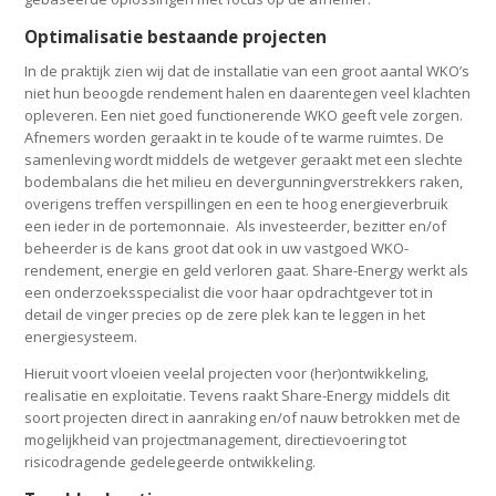
Optimalisatie bestaande projecten
In de praktijk zien wij dat de installatie van een groot aantal WKO’s
niet hun beoogde rendement halen en daarentegen veel klachten
opleveren. Een niet goed functionerende WKO geeft vele zorgen.
Afnemers worden geraakt in te koude of te warme ruimtes. De
samenleving wordt middels de wetgever geraakt met een slechte
bodembalans die het milieu en devergunningverstrekkers raken,
overigens treffen verspillingen en een te hoog energieverbruik
een ieder in de portemonnaie. Als investeerder, bezitter en/of
beheerder is de kans groot dat ook in uw vastgoed WKO-
rendement, energie en geld verloren gaat. Share-Energy werkt als
een onderzoeksspecialist die voor haar opdrachtgever tot in
detail de vinger precies op de zere plek kan te leggen in het
energiesysteem.
Hieruit voort vloeien veelal projecten voor (her)ontwikkeling,
realisatie en exploitatie. Tevens raakt Share-Energy middels dit
soort projecten direct in aanraking en/of nauw betrokken met de
mogelijkheid van projectmanagement, directievoering tot
risicodragende gedelegeerde ontwikkeling.