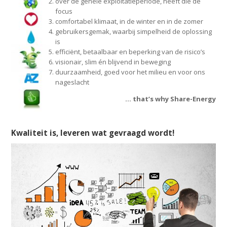
over de gehele exploitatieperiode, heeft die de
focus
comfortabel klimaat, in de winter en in de zomer
gebruikersgemak, waarbij simpelheid de oplossing
is
efficiënt, betaalbaar en beperking van de risico’s
visionair, slim én blijvend in beweging
duurzaamheid, goed voor het milieu en voor ons
nageslacht
… that’s why
Share-Energy
Kwaliteit is, leveren wat gevraagd wordt!