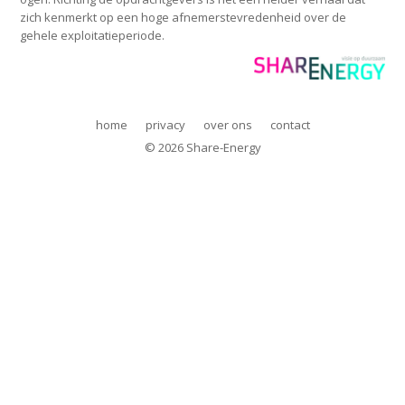
Share-Energy bv
duurzame energie realisatie
zich kenmerkt op een hoge afnemerstevredenheid over de
Edisonstraat 68A
www.DRIESbv.nl
gehele exploitatieperiode.
6902 PK Zevenaar
+31 (0)85 3036381
info@Share-Energy.nl
home
privacy
over ons
contact
© 2026 Share-Energy
DRIES
Share-Energy bv
duurzame energie realisatie
Edisonstraat 68A
www.DRIESbv.nl
6902 PK Zevenaar
+31 (0)85 3036381
info@Share-Energy.nl