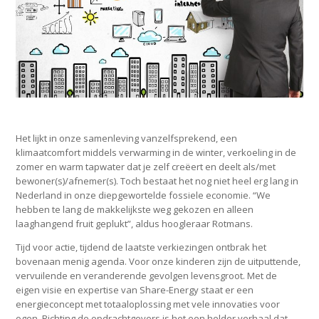
Het lijkt in onze samenleving vanzelfsprekend, een
klimaatcomfort middels verwarming in de winter, verkoeling in de
zomer en warm tapwater dat je zelf creëert en deelt als/met
bewoner(s)/afnemer(s). Toch bestaat het nog niet heel erg lang in
Nederland in onze diepgewortelde fossiele economie. “We
hebben te lang de makkelijkste weg gekozen en alleen
laaghangend fruit geplukt”, aldus hoogleraar Rotmans.
Tijd voor actie, tijdend de laatste verkiezingen ontbrak het
bovenaan menig agenda. Voor onze kinderen zijn de uitputtende,
vervuilende en veranderende gevolgen levensgroot. Met de
eigen visie en expertise van Share-Energy staat er een
energieconcept met totaaloplossing met vele innovaties voor
DRIES
ogen. Richting de opdrachtgevers is het een helder verhaal dat