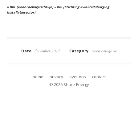
= BRL (Beoordelingsrichtlijn) – KBI (Stichting Kwaliteitsborging
Installatiesector)
DRIES
Share-Energy bv
duurzame energie realisatie
Edisonstraat 68A
www.DRIESbv.nl
6902 PK Zevenaar
Date:
december 2017
Category:
Geen categorie
+31 (0)85 3036381
info@Share-Energy.nl
home
privacy
over ons
contact
© 2026 Share-Energy
DRIES
Share-Energy bv
duurzame energie realisatie
Edisonstraat 68A
www.DRIESbv.nl