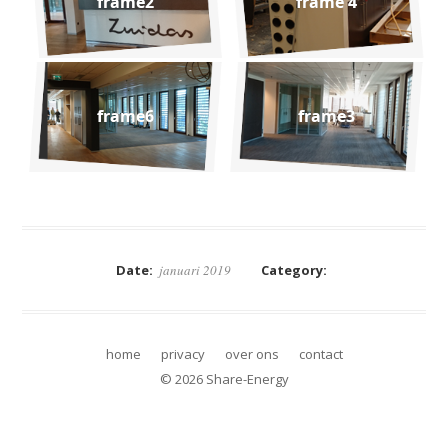
frame2
frame 4
frame6
frame3
DRIES
Share-Energy bv
duurzame energie realisatie
Edisonstraat 68A
www.DRIESbv.nl
6902 PK Zevenaar
Date:
januari 2019
Category:
+31 (0)85 3036381
info@Share-Energy.nl
home
privacy
over ons
contact
© 2026 Share-Energy