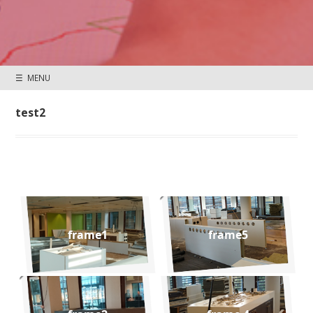
☰ MENU
test2
frame1
frame5