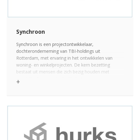
Synchroon
Synchroon is een projectontwikkelaar,
dochteronderneming van TBI-holdings uit
Rotterdam, met ervaring in het ontwikkelen van
woning- en winkelprojecten. De kern bezetting
bestaat uit mensen die zich bezig houden met
acquisitie & conceptontwikkeling,
projectontwikkeling & procesmanagement en
marketing & verkoop. De integrale benadering geldt
voor zowel winkel- als woningbouwprojecten.
Klik voor link op >>>