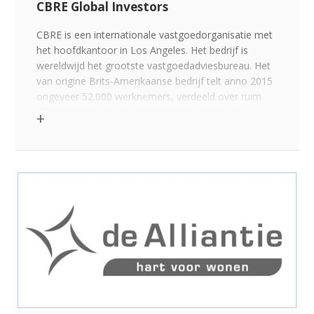
CBRE Global Investors
CBRE is een internationale vastgoedorganisatie met
het hoofdkantoor in Los Angeles. Het bedrijf is
wereldwijd het grootste vastgoedadviesbureau. Het
van origine Brits-Amerikaanse bedrijf telt anno 2015
ongeveer 52.000 werknemers, verdeeld over ruim
370 kantoren (zonder bijkantoren). Het levert
adviesdiensten aan eigenaren, investeerders en
gebruikers van commercieel onroerend goed.
Klik voor de link op >>>