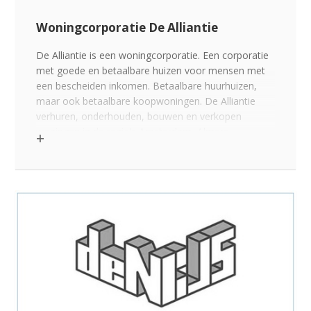
Woningcorporatie De Alliantie
De Alliantie is een woningcorporatie. Een corporatie
met goede en betaalbare huizen voor mensen met
een bescheiden inkomen. Betaalbare huurhuizen,
maar ook betaalbare koopwoningen. De Alliantie
verhuren, onderhouden, bouwen en verkopen
woningen in de regio’s Amsterdam, Almere,
Amersfoort en Gooi en Vechtstreek. In het bezit zijn
circa 53.000 woningen.
Klik voor de link op >>>