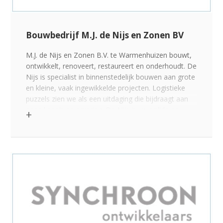
Bouwbedrijf M.J. de Nijs en Zonen BV
M.J. de Nijs en Zonen B.V. te Warmenhuizen bouwt,
ontwikkelt, renoveert, restaureert en onderhoudt. De
Nijs is specialist in binnenstedelijk bouwen aan grote
en kleine, vaak ingewikkelde projecten. Logistieke
puzzels zien we als een uitdaging die bijdraagt aan
onze kennis en ervaring. De Nijs is uw solide en
betrouwbare partner in bouw en ontwikkeling.
Klik voor de link op >>>