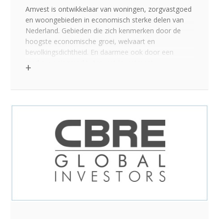
Amvest is ontwikkelaar van woningen, zorgvastgoed
en woongebieden in economisch sterke delen van
Nederland. Gebieden die zich kenmerken door de
hoogste economische groei, welvaart en
bevolkingsdichtheid. En daarmee ook door een
sterke woningmarkt. Amvest Investment
management is fondsmanager van diverse
woningbeleggingsfondsen.
Klik voor de link op >>>